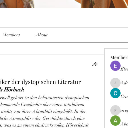
Members
About
Member
Ele
iker der dystopischen Literatur
Ada
Adams_el
ls Hörbuch
Cra
rwell gehört zu den bekanntesten dystopischen 
klemmende Geschichte über einen totalitären 
pre
ichts von ihrer Aktualität eingebüßt. In der 
preptiep
iche Atmosphäre der Geschichte durch eine 
Abd
, was es zu einem eindrucksvollen Hörerlebnis 