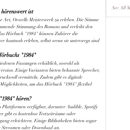
See All 
hörenswert ist
ue Art, Orwells Meisterwerk zu erleben. Die Stimme 
lemmende Stimmung des Romans und verleiht den 
das Hörbuch "1984" können Zuhörer die 
er hautnah erleben, selbst wenn sie unterwegs sind 
Hörbuchs "1984"
iedenen Fassungen erhältlich, sowohl als 
Version. Einige Varianten bieten bekannte Sprecher, 
ucksvoll vermitteln. Zudem gibt es digitale 
glichkeiten, um das Hörbuch "1984" flexibel 
1984" hören?
 Plattformen verfügbar, darunter Audible, Spotify 
 gibt es kostenlose Testzeiträume oder 
ng erleichtern. Einige Bibliotheken bieten sogar 
m Streamen oder Download an.