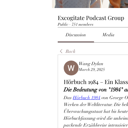
Excogitate Podcast Group
Public
·
751 members
Discussion
Media
Back
Wang Dylan
March 29, 2025
Hörbuch 1984 – Ein Klass
Die Bedeutung von "1984" a
Das 
Hörbuch 1984
 von George O
Werken der Weltliteratur. Die be
Überwachungsstaat hat bis heute n
Hörbuchfassung wird die unheiml
packende Erzählweise intensiviert