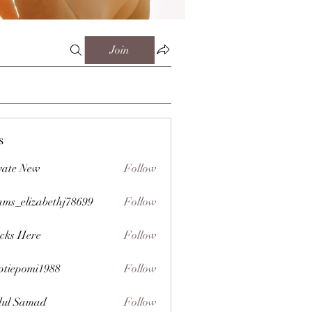
Join
s
vate New
Follow
ms_elizabethj78699
Follow
izabethj78699
cks Here
Follow
ptiepomi1988
Follow
omi1988
ul Samad
Follow