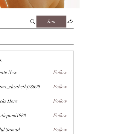
Join
s
vate New
Follow
ms_elizabethj78699
Follow
izabethj78699
cks Here
Follow
ptiepomi1988
Follow
omi1988
ul Samad
Follow