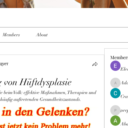
Members
About
Member
дует
Ele
 von Hüftdysplasie
Ada
Adams_el
e beim Volk: effektive Maßnahmen, Therapien und 
Cra
 häufig auftretenden Gesundheitszustands.
pre
preptiep
Abd